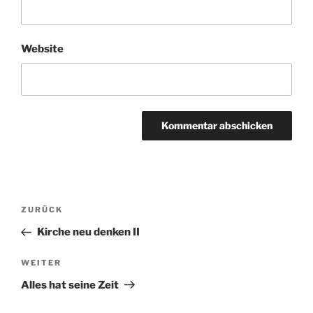
Website
Beitrags-
Vorheriger
ZURÜCK
Navigation
Beitrag
Kirche neu denken II
Nächster
WEITER
Beitrag
Alles hat seine Zeit