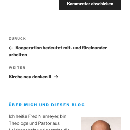
Beitrags-
Vorheriger
ZURÜCK
Navigation
Beitrag
Kooperation bedeutet mit- und füreinander
arbeiten
Nächster
WEITER
Beitrag
Kirche neu denken II
ÜBER MICH UND DIESEN BLOG
Ich heiße Fred Niemeyer, bin
Theologe und Pastor aus