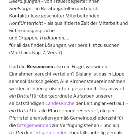
Beerdigungen
– von TrauerbegleiterInnen
Seelsorge
– in Beratungstellen und durch
Kontaktpflege geschulter Mitarbeitenden
KonfiUnterricht
– als qualifizierte Zeit der Mitarbeit und
Reflexionsgespräche
und
Gruppen
,
Traditionen
,
…
für all das findet Lösungen, wer bereit ist zu suchen.
(Matthäus Kap. 7, Vers 7)
Und die
Ressourcen
also die Frage, wie wir die
Einnahmen gerecht verteilen? Bislang ist das in Lippe
sehr solidarisch gelöst. Alle Kirchensteuereinnahmen
werden in einen großen Topf gesammelt. Daraus wird
ein Drittel
für übergeordnete Aufgaben unserer
selbstständigen
Landeskirche
der Leitung anvertraut –
ein Drittel
für alle PfarrerInnen reserviert, die per
Pfarrstellenanteilen gemäß Gemeindegliederzahl für
die
Ortsgemeinden
zur Verfügung stehen – und
ein
Drittel
den
Ortsgemeinden
ebenfalls anteilig gemäß