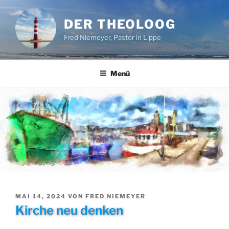
Zum
Inhalt
DER THEOLOOG
springen
Fred Niemeyer, Pastor in Lippe
Menü
VERÖFFENTLICHT
MAI 14, 2024
VON
FRED NIEMEYER
AM
Kirche neu denken