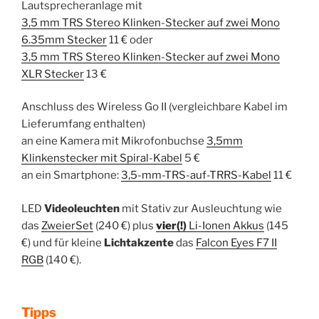
Lautsprecheranlage mit
3,5 mm TRS Stereo Klinken-Stecker auf zwei Mono
6.35mm Stecker
11 € oder
3,5 mm TRS Stereo Klinken-Stecker auf zwei Mono
XLR Stecker
13 €
Anschluss des Wireless Go II (vergleichbare Kabel im
Lieferumfang enthalten)
an eine Kamera mit Mikrofonbuchse
3,5mm
Klinkenstecker mit Spiral-Kabel
5 €
an ein Smartphone:
3,5-mm-TRS-auf-TRRS-Kabel
11 €
LED
Videoleuchten
mit Stativ zur Ausleuchtung wie
das
ZweierSet
(240 €) plus
vier(!)
Li-Ionen Akkus
(145
€) und für kleine
Lichtakzente
das
Falcon Eyes F7 II
RGB
(140 €).
Tipps