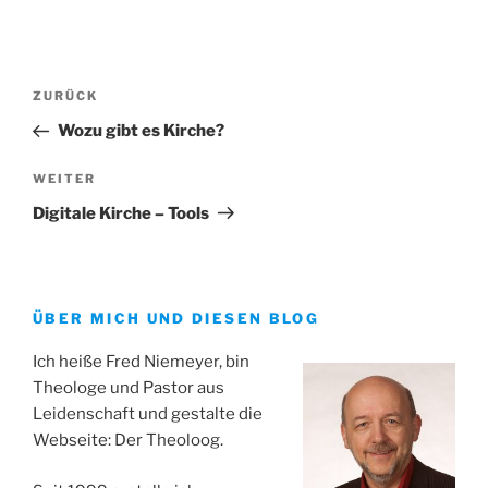
Beitrags-
Vorheriger
ZURÜCK
Navigation
Beitrag
Wozu gibt es Kirche?
Nächster
WEITER
Beitrag
Digitale Kirche – Tools
ÜBER MICH UND DIESEN BLOG
Ich heiße Fred Niemeyer, bin
Theologe und Pastor aus
Leidenschaft und gestalte die
Webseite: Der Theoloog.