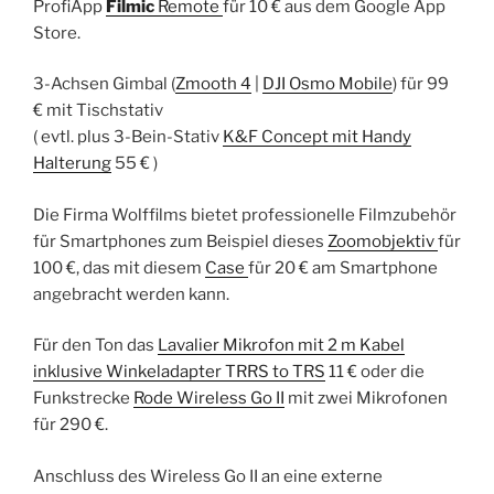
ProfiApp
Filmic
Remote
für 10 € aus dem Google App
Store.
3-Achsen Gimbal (
Zmooth 4
|
DJI Osmo Mobile
) für 99
€ mit Tischstativ
( evtl. plus 3-Bein-Stativ
K&F Concept mit Handy
Halterung
55 € )
Die Firma Wolffilms bietet professionelle Filmzubehör
für Smartphones zum Beispiel dieses
Zoomobjektiv
für
100 €, das mit diesem
Case
für 20 € am Smartphone
angebracht werden kann.
Für den Ton das
Lavalier Mikrofon mit 2 m Kabel
inklusive Winkeladapter TRRS to TRS
11 € oder die
Funkstrecke
Rode Wireless Go II
mit zwei Mikrofonen
für 290 €.
Anschluss des Wireless Go II an eine externe