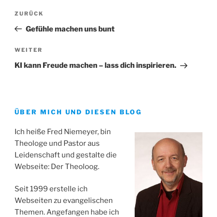
Beitrags-
Vorheriger
ZURÜCK
Navigation
Beitrag
Gefühle machen uns bunt
Nächster
WEITER
Beitrag
KI kann Freude machen – lass dich inspirieren.
ÜBER MICH UND DIESEN BLOG
Ich heiße Fred Niemeyer, bin
Theologe und Pastor aus
Leidenschaft und gestalte die
Webseite: Der Theoloog.
Seit 1999 erstelle ich
Webseiten zu evangelischen
Themen. Angefangen habe ich