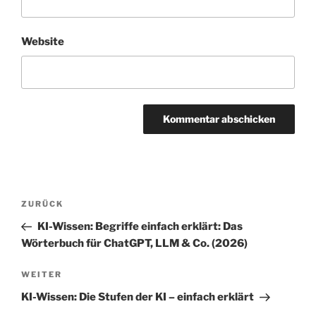
Website
Beitrags-
Vorheriger
ZURÜCK
Navigation
Beitrag
KI-Wissen: Begriffe einfach erklärt: Das
Wörterbuch für ChatGPT, LLM & Co. (2026)
Nächster
WEITER
Beitrag
KI-Wissen: Die Stufen der KI – einfach erklärt