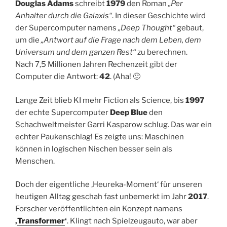
Douglas Adams
schreibt
1979
den Roman
„Per
Anhalter durch die Galaxis“
. In dieser Geschichte wird
der Supercomputer namens
„Deep Thought“
gebaut,
um die
„Antwort auf die Frage nach dem Leben, dem
Universum und dem ganzen Rest“
zu berechnen.
Nach 7,5 Millionen Jahren Rechenzeit gibt der
Computer die Antwort:
42
. (Aha! 🙂
Lange Zeit blieb KI mehr Fiction als Science, bis
1997
der echte Supercomputer
Deep Blue
den
Schachweltmeister Garri Kasparow schlug. Das war ein
echter Paukenschlag! Es zeigte uns: Maschinen
können in logischen Nischen besser sein als
Menschen.
Doch der eigentliche ‚Heureka-Moment‘ für unseren
heutigen Alltag geschah fast unbemerkt im Jahr
2017
.
Forscher veröffentlichten ein Konzept namens
‚
Transformer
‘
. Klingt nach Spielzeugauto, war aber