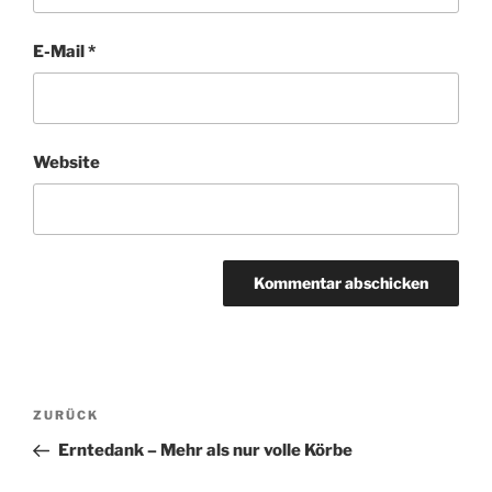
E-Mail
*
Website
Beitrags-
Vorheriger
ZURÜCK
Navigation
Beitrag
Erntedank – Mehr als nur volle Körbe