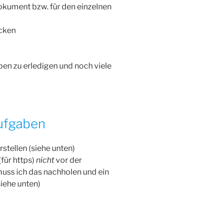
okument bzw. für den einzelnen
icken
en zu erledigen und noch viele
ufgaben
tellen (siehe unten)
tifikat (für https)
nicht
vor der
muss ich das nachholen und ein
iehe unten)