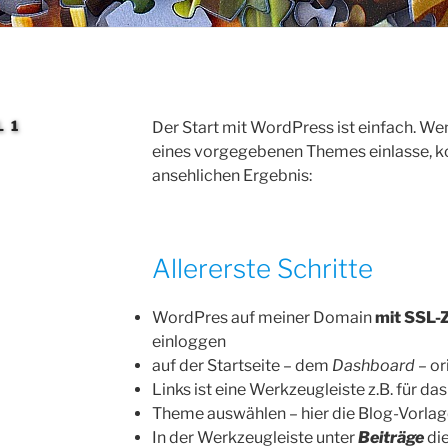
 1
Der Start mit WordPress ist einfach. W
eines vorgegebenen Themes einlasse, k
ansehlichen Ergebnis:
Allererste Schritte
WordPres auf meiner Domain
mit SSL-Z
einloggen
auf der Startseite – dem
Dashboard
– or
Links ist eine Werkzeugleiste z.B. für da
Theme auswählen – hier die Blog-Vorla
In der Werkzeugleiste unter
Beiträge
di