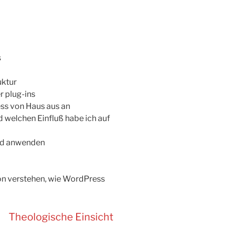
s
uktur
r plug-ins
ss von Haus aus an
 welchen Einfluß habe ich auf
und anwenden
on verstehen, wie WordPress
Theologische Einsicht