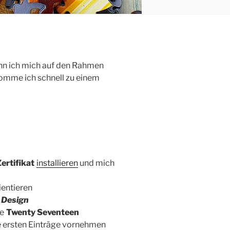
enn ich mich auf den Rahmen
omme ich schnell zu einem
ertifikat
installieren
und mich
ientieren
s
Design
ge
Twenty Seventeen
e ersten Einträge vornehmen