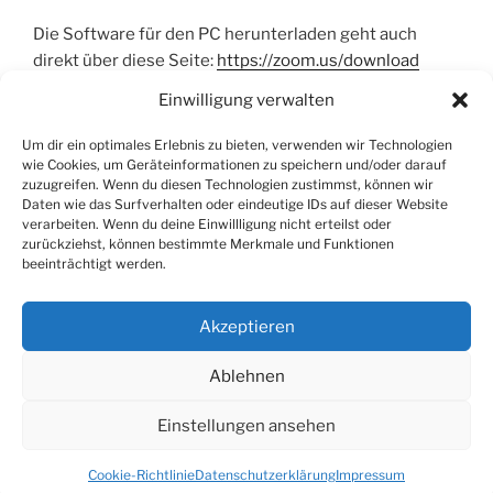
Die Software für den PC herunterladen geht auch
direkt über diese Seite:
https://zoom.us/download
Dort gibt es Zoom auch als Erweiterung für die
Einwilligung verwalten
Browser Chrome und Firefox
Und den Link für die App-Store von Apple und Google
Um dir ein optimales Erlebnis zu bieten, verwenden wir Technologien
wie Cookies, um Geräteinformationen zu speichern und/oder darauf
Play.
zuzugreifen. Wenn du diesen Technologien zustimmst, können wir
Daten wie das Surfverhalten oder eindeutige IDs auf dieser Website
verarbeiten. Wenn du deine Einwillligung nicht erteilst oder
zurückziehst, können bestimmte Merkmale und Funktionen
beeinträchtigt werden.
Akzeptieren
© 2026 Fred Niemeyer
Ablehnen
Impressum
Einstellungen ansehen
Datenschutzerklärung
Newsletter
Cookie-Richtlinie
Datenschutzerklärung
Impressum